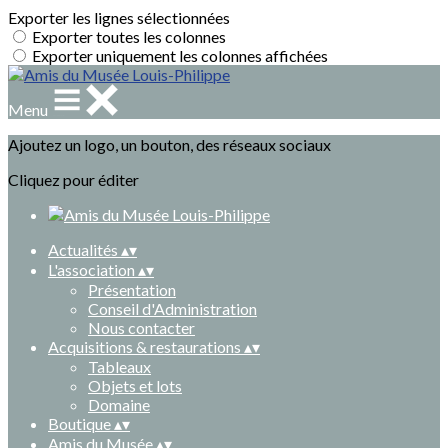
Exporter les lignes sélectionnées
Exporter toutes les colonnes
Exporter uniquement les colonnes affichées
Menu
Ajoutez un logo, un bouton, des réseaux sociaux
Cliquez pour éditer
Actualités
▴
▾
L'association
▴
▾
Présentation
Conseil d'Administration
Nous contacter
Acquisitions & restaurations
▴
▾
Tableaux
Objets et lots
Domaine
Boutique
▴
▾
Amis du Musée
▴
▾