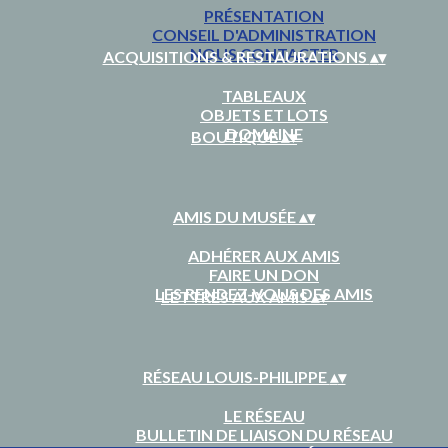
PRÉSENTATION
CONSEIL D'ADMINISTRATION
NOUS CONTACTER
ACQUISITIONS & RESTAURATIONS
▴
▾
TABLEAUX
OBJETS ET LOTS
DOMAINE
BOUTIQUE
▴
▾
AMIS DU MUSÉE
▴
▾
ADHÉRER AUX AMIS
FAIRE UN DON
LES RENDEZ-VOUS DES AMIS
LETTRES AUX AMIS
▴
▾
RÉSEAU LOUIS-PHILIPPE
▴
▾
LE RÉSEAU
BULLETIN DE LIAISON DU RÉSEAU