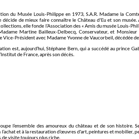
ation du Musée Louis-Philippe en 1973, S.A.R. Madame la Comt
e décide de mieux faire connaître le Château d'Eu et son musée. 
collections, elle fonde l’Association des « Amis du musée Louis-Phi
e Madame Martine Bailleux-Delbecq, Conservateur, et Monsieur
é de Vice-Président avec Madame Yvonne de Vaucorbeil, décédée de
ation est, aujourd’hui, Stéphane Bern, qui a succédé au prince Ga
’Institut de France, après son décès.
groupe l’ensemble des amoureux du château et de son histoire. 
 l’achat et à la restauration d’œuvres d'art, peintures et mobilier
de visite toujours plus riche.