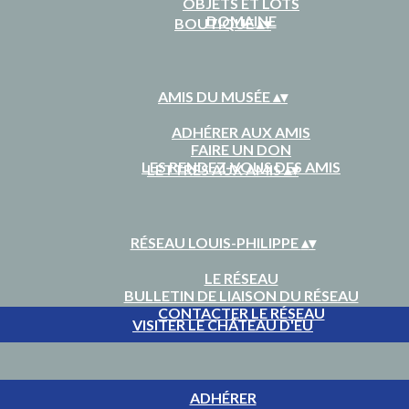
OBJETS ET LOTS
DOMAINE
BOUTIQUE
▴
▾
AMIS DU MUSÉE
▴
▾
ADHÉRER AUX AMIS
FAIRE UN DON
LES RENDEZ-VOUS DES AMIS
LETTRES AUX AMIS
▴
▾
RÉSEAU LOUIS-PHILIPPE
▴
▾
LE RÉSEAU
BULLETIN DE LIAISON DU RÉSEAU
CONTACTER LE RÉSEAU
VISITER LE CHÂTEAU D'EU
ADHÉRER