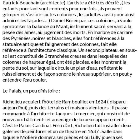
Patrick Bouchain (architecte). L’artiste a été très décrié , ( les
enfants pourtant sont contents pour une fois , ils peuvent
grimper et s’assoir sur les colonnes , les adultes aussi pour ainsi
admirer les façades… ) Daniel Buren par ces colonnes, a voulu
symboliser la balance du Maat, instrument sacré, servant à la
pesée des âmes, au jugement des morts. En marbre de carrare
des Pyrénées, noires et blanches, elles font références à la
statuaire antique et l’alignement des colonnes, fait elle
référence à l’architecture classique. Un second plateau, en sous-
sol est constitué de 3 tranchées creuses dans lesquelles des
colonnes de hauteur égal, ont été placées, elles montrent la
pente du sol, sur laquelle circule un plan d’eau, reflétant le
ruissellement et de façon sonore le niveau supérieur, on peut y
entendre l’eau couler.
Le Palais, un peu d’histoire :
Richelieu acquiert l’hôtel de Rambouillet en 1624 ( disparu
aujourd’hui), puis des terrains et maisons alentours . Il passe
commande à l’architecte Jacques Lemercier, qui construit de
nouveaux bâtiments et aménage de luxueux appartements.
C’est le Palais Cardinal. Féru d’art, Richelieu fait installer deux
galeries de peintures et un de théâtre en 1637 . Salle dans
laquelle Molière donnera ses pièces et où Lully jouera ses