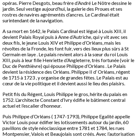
opéras. Pierre Desgots, beau frère d’André Le Nôtre dessine le
jardin. Seul vestige aujourd’hui, la galerie des Proues et ses
rostres de navires agrémentés d’ancres. Le Cardinal était
surintendant de la navigation.
A sa mort en 1642, le Palais Cardinal est légué à Louis XIII, il
devient Palais Royal puis à Anne d’Autriche, qui y vit avec ses
deux fils, le jeune Louis XIV et Philippe d’Orléans, mais les
révoltes de la Fronde, les font fuir, vers des lieux plus sûrs à St
Germain en laye . Le palais revient alors à la sœur du roi Louis
XIII, puis à leur fille Henriette d’Angleterre, très fortunée (voir le
Duc de Penthièvre) qui épouse Philippe d’Orléans . Le Palais
devient la résidence des Orléans. Philippe II d’ Orléans, régent
de 1715 à 1723 , y organise de grandes fêtes. Le Palais est au
cœur de la vie politique et il devient aussi le lieu des plaisirs.
Petit fils du Régent, Louis Philippe le gros, hérite du palais en
1752. L’architecte Constant d’Ivry édifie le bâtiment central
actuel et l’escalier d’honneur.
Puis Philippe d’Orléans ( 1747-1793), Philippe Egalité appelle
Victor Louis pour édifier les lotissements autour du jardin, 60
pavillons de style néoclassique entre 1781 et 1784, les rues
Montpensier, Valois et Beaujolais sont créés. Avec l’autorisation