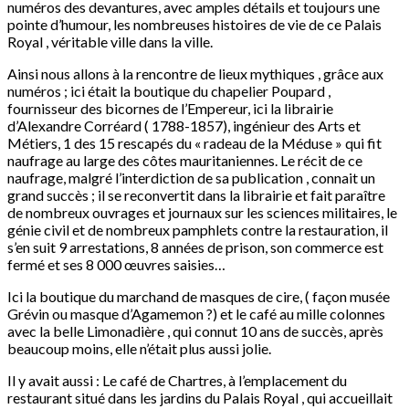
numéros des devantures, avec amples détails et toujours une
pointe d’humour, les nombreuses histoires de vie de ce Palais
Royal , véritable ville dans la ville.
Ainsi nous allons à la rencontre de lieux mythiques , grâce aux
numéros ; ici était la boutique du chapelier Poupard ,
fournisseur des bicornes de l’Empereur, ici la librairie
d’Alexandre Corréard ( 1788-1857), ingénieur des Arts et
Métiers, 1 des 15 rescapés du « radeau de la Méduse » qui fit
naufrage au large des côtes mauritaniennes. Le récit de ce
naufrage, malgré l’interdiction de sa publication , connait un
grand succès ; il se reconvertit dans la librairie et fait paraître
de nombreux ouvrages et journaux sur les sciences militaires, le
génie civil et de nombreux pamphlets contre la restauration, il
s’en suit 9 arrestations, 8 années de prison, son commerce est
fermé et ses 8 000 œuvres saisies…
Ici la boutique du marchand de masques de cire, ( façon musée
Grévin ou masque d’Agamemon ?) et le café au mille colonnes
avec la belle Limonadière , qui connut 10 ans de succès, après
beaucoup moins, elle n’était plus aussi jolie.
Il y avait aussi : Le café de Chartres, à l’emplacement du
restaurant situé dans les jardins du Palais Royal , qui accueillait