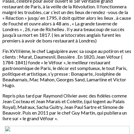
Palais, célèbre pour avoir ouvert le 1er véritable grand
restaurant de Paris, à la veille de la Révolution. Il fonctionnera
malgré les troubles, car c’est un des lieux de rendez -vous de la
« Réaction » jusqu’ en 1795, il doit quitter alors les lieux , à cause
de Fouché et ouvre alors à 48 ans , « La grande taverne de
Londres » , 26, rue de Richelieu . Il y aura beaucoup de succès
jusqu’à sa mort en 1817. ( les aristocrates anglais furent les
premiers à avoir de bons restaurant à Londres)
Fin XVIIIième, le chef Laguipière avec sa soupe au potiron et ses
clients : Murat, Daumesnil, Bessière . En 1820, Jean Véfour (
1784-1841) fonde « le Véfour », le meilleur restaurant
gastronomique de Paris, le décor est somptueux, le tout Paris,
politique et artistique, s’y presse : Bonaparte, Joséphine de
Beauharnais, Mac Mahon, Georges Sand, Lamartine et Victor
Hugo.
Repris plus tard par Raymond Olivier avec des fidèles comme
Jean Cocteau et Jean Marais et Colette, (qui logent au Palais
Royal), Malraux, Sacha Guitry, Jean Paul Sartre et Simone de
Beauvoir. Puis en 2011 par le chef Guy Martin, qui publiera un
livre sur « le grand Véfour ».