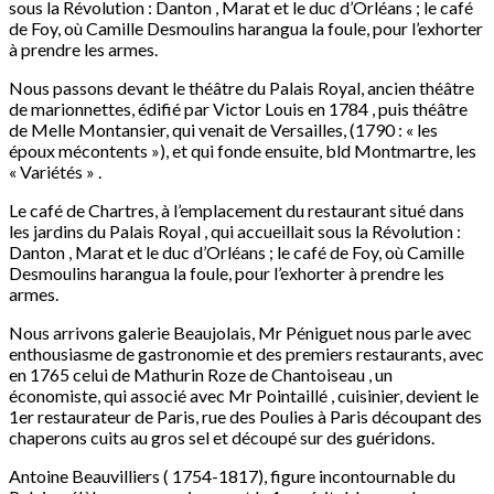
sous la Révolution : Danton , Marat et le duc d’Orléans ; le café
de Foy, où Camille Desmoulins harangua la foule, pour l’exhorter
à prendre les armes.
Nous passons devant le théâtre du Palais Royal, ancien théâtre
de marionnettes, édifié par Victor Louis en 1784 , puis théâtre
de Melle Montansier, qui venait de Versailles, (1790 : « les
époux mécontents »), et qui fonde ensuite, bld Montmartre, les
« Variétés » .
Le café de Chartres, à l’emplacement du restaurant situé dans
les jardins du Palais Royal , qui accueillait sous la Révolution :
Danton , Marat et le duc d’Orléans ; le café de Foy, où Camille
Desmoulins harangua la foule, pour l’exhorter à prendre les
armes.
Nous arrivons galerie Beaujolais, Mr Péniguet nous parle avec
enthousiasme de gastronomie et des premiers restaurants, avec
en 1765 celui de Mathurin Roze de Chantoiseau , un
économiste, qui associé avec Mr Pointaillé , cuisinier, devient le
1er restaurateur de Paris, rue des Poulies à Paris découpant des
chaperons cuits au gros sel et découpé sur des guéridons.
Antoine Beauvilliers ( 1754-1817), figure incontournable du