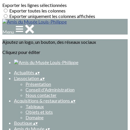
Exporter les lignes sélectionnées
Exporter toutes les colonnes
Exporter uniquement les colonnes affichées
Menu
Ajoutez un logo, un bouton, des réseaux sociaux
Cliquez pour éditer
Actualités
▴
▾
L'association
▴
▾
Présentation
Conseil d'Administration
Nous contacter
Acquisitions & restaurations
▴
▾
Tableaux
Objets et lots
Domaine
Boutique
▴
▾
Amis du Musée
▴
▾