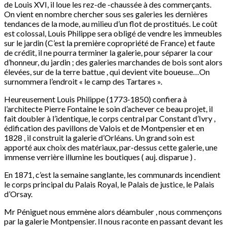
de Louis XVI, il loue les rez-de -chaussée à des commerçants.
On vient en nombre chercher sous ses galeries les dernières
tendances de la mode, au milieu d’un flot de prostitués. Le coût
est colossal, Louis Philippe sera obligé de vendre les immeubles
sur le jardin (C’est la première copropriété de France) et faute
de crédit, il ne pourra terminer la galerie, pour séparer la cour
d’honneur, du jardin ; des galeries marchandes de bois sont alors
élevées, sur de la terre battue , qui devient vite boueuse…On
surnommera l’endroit « le camp des Tartares ».
Heureusement Louis Philippe (1773-1850) confiera à
l’architecte Pierre Fontaine le soin d’achever ce beau projet, il
fait doubler à l’identique, le corps central par Constant d’Ivry ,
édification des pavillons de Valois et de Montpensier et en
1828 , il construit la galerie d’Orléans. Un grand soin est
apporté aux choix des matériaux, par-dessus cette galerie, une
immense verrière illumine les boutiques ( auj. disparue ) .
En 1871, c’est la semaine sanglante, les communards incendient
le corps principal du Palais Royal, le Palais de justice, le Palais
d’Orsay.
Mr Péniguet nous emmène alors déambuler , nous commençons
par la galerie Montpensier. Il nous raconte en passant devant les